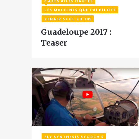
3 AXES AILES HAUTES
23 août 2017
LES MACHINES QUE J'AI PILOTÉ
ZÉNAIR STOL CH 701
Guadeloupe 2017 :
Teaser
FLY SYNTHESIS STORCH S