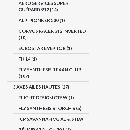
AÉRO SERVICES SUPER
GUÉPARD 912
(14)
ALPI PIONNER 200
(1)
CORVUS RACER 312 INVERTED
(10)
EUROSTAR EVEKTOR
(1)
FK 14
(1)
FLY SYNTHESIS TEXAN CLUB
(107)
3 AXES AILES HAUTES
(27)
FLIGHT DESIGN CTSW
(1)
FLY SYNTHESIS STORCH S
(5)
ICP SAVANNAH VG XL & S
(18)
ZÉNAIR STOL CH 701
(3)