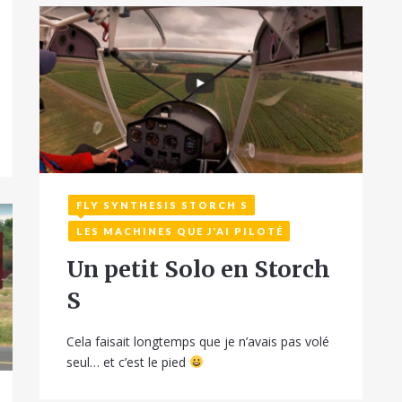
FLY SYNTHESIS STORCH S
22 juin 2016
LES MACHINES QUE J'AI PILOTÉ
Un petit Solo en Storch
S
Cela faisait longtemps que je n’avais pas volé
seul… et c’est le pied