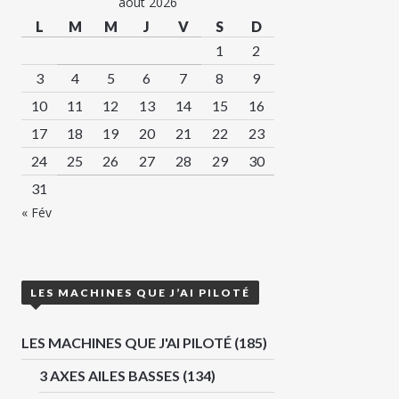
août 2026
L
M
M
J
V
S
D
1
2
3
4
5
6
7
8
9
10
11
12
13
14
15
16
17
18
19
20
21
22
23
24
25
26
27
28
29
30
31
« Fév
LES MACHINES QUE J’AI PILOTÉ
LES MACHINES QUE J'AI PILOTÉ
(185)
3 AXES AILES BASSES
(134)