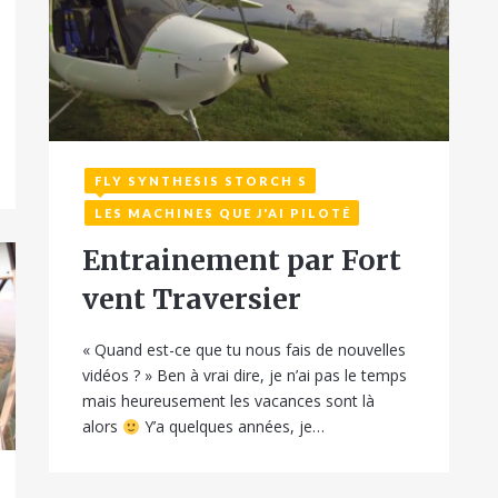
FLY SYNTHESIS STORCH S
27 avril 2017
LES MACHINES QUE J'AI PILOTÉ
Entrainement par Fort
vent Traversier
« Quand est-ce que tu nous fais de nouvelles
vidéos ? » Ben à vrai dire, je n’ai pas le temps
mais heureusement les vacances sont là
alors
Y’a quelques années, je…