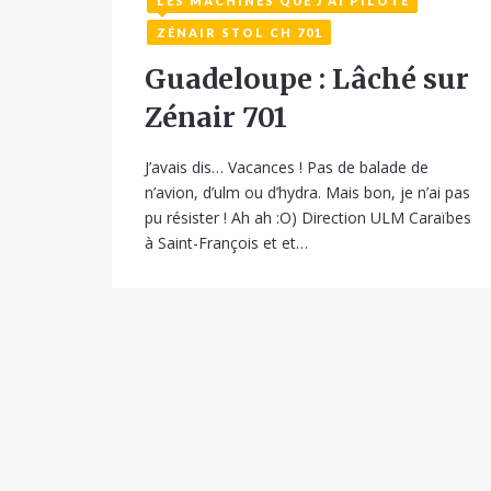
LES MACHINES QUE J'AI PILOTÉ
7 janvier 2016
ZÉNAIR STOL CH 701
Guadeloupe : Lâché sur
Zénair 701
J’avais dis… Vacances ! Pas de balade de
n’avion, d’ulm ou d’hydra. Mais bon, je n’ai pas
pu résister ! Ah ah :O) Direction ULM Caraïbes
à Saint-François et et…