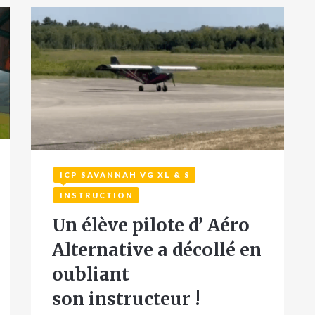
ICP SAVANNAH VG XL & S
20 août 2025
4
INSTRUCTION
Un élève pilote d’ Aéro
Alternative a décollé en
oubliant
son instructeur !