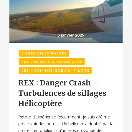
5 janvier 2025
3 AXES AILES BASSES
FLY SYNTHESIS TEXAN CLUB
LES MACHINES QUE J'AI PILOTÉ
REX : Danger Crash –
Turbulences de sillages
Hélicoptère
Retour d’expérience Récemment, je suis allé me
poser voir des potes… Un hélico m’a doublé par la
droite… en oubliant qu’un gros provoque des