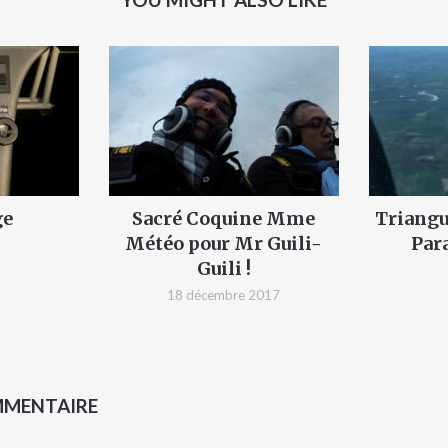
ge
Sacré Coquine Mme
Triangu
Météo pour Mr Guili-
Par
1
Guili !
18 décembre 2017
MMENTAIRE