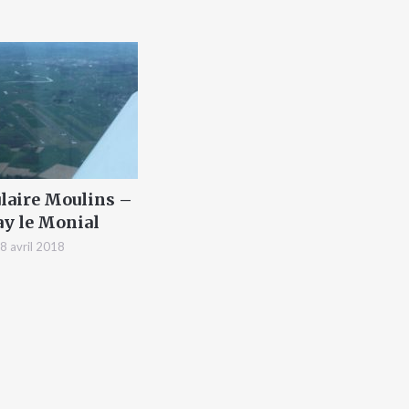
laire Moulins –
ay le Monial
8 avril 2018