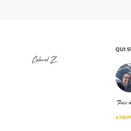
QUI S
A PROP