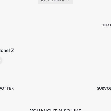
NO COMMENTS
SHA
lonel Z
SPOTTER
SURVOL
YOU MIGHT ALSO LIKE