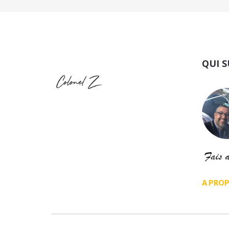
QUI S
A PROP