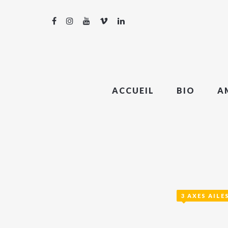
ACCUEIL
BIO
A
3 AXES AILE