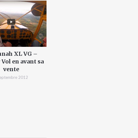
nnah XL VG –
 Vol en avant sa
vente
septembre 2012