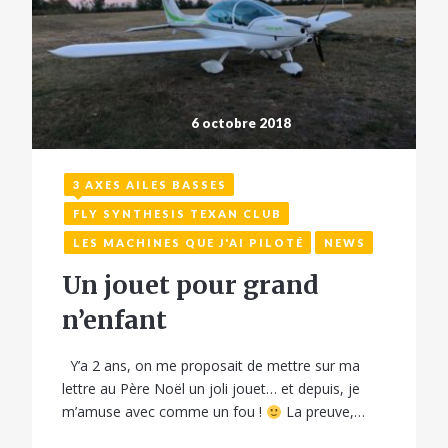
6 octobre 2018
3 AXES AILES BASSES
FLY SYNTHESIS TEXAN CLUB
LES MACHINES QUE J'AI PILOTÉ
NEWS
Un jouet pour grand
n’enfant
Y’a 2 ans, on me proposait de mettre sur ma
lettre au Père Noël un joli jouet… et depuis, je
m’amuse avec comme un fou !
La preuve,…