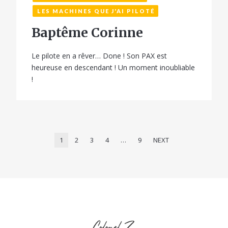
LES MACHINES QUE J'AI PILOTÉ
Baptême Corinne
Le pilote en a rêver… Done ! Son PAX est
heureuse en descendant ! Un moment inoubliable
!
1
2
3
4
…
9
NEXT