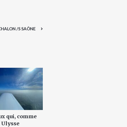
CHALON /S SAÔNE
ux qui, comme
Ulysse