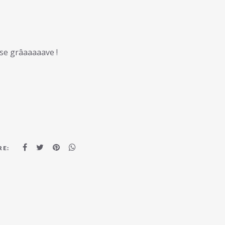
yse grâaaaaave !
RE: