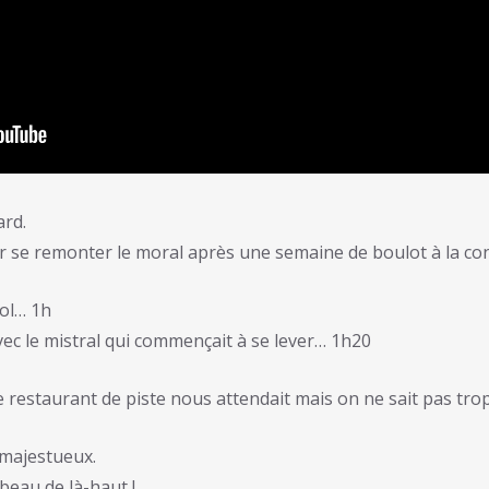
ard.
our se remonter le moral après une semaine de boulot à la con
sol… 1h
vec le mistral qui commençait à se lever… 1h20
e restaurant de piste nous attendait mais on ne sait pas tr
 majestueux.
 beau de là-haut !