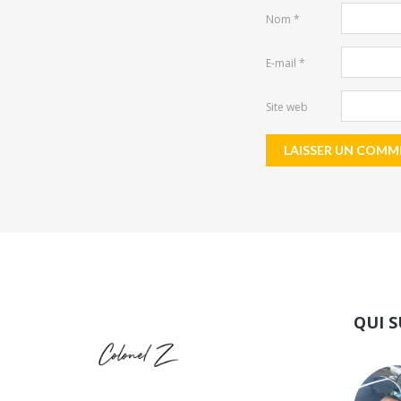
Nom
*
E-mail
*
Site web
QUI S