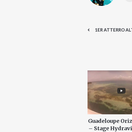
1ER ATTERRO AL
Guadeloupe Or
– Stage Hydra