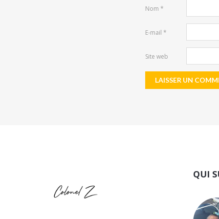
Nom
*
E-mail
*
Site web
QUI S