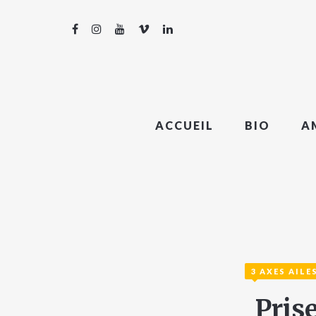
ACCUEIL
BIO
A
3 AXES AILE
Pris