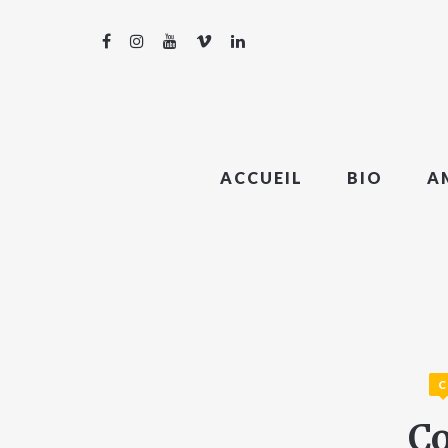
ACCUEIL
BIO
A
C
Co