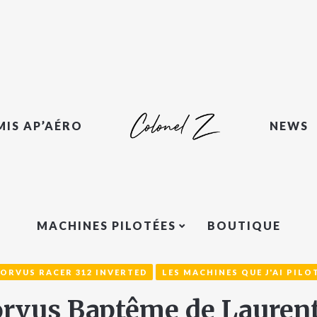
MIS AP’AÉRO
NEWS
MACHINES PILOTÉES
BOUTIQUE
ORVUS RACER 312 INVERTED
LES MACHINES QUE J'AI PILO
rvus Baptême de Lauren