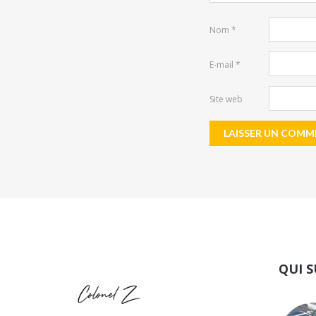
Nom
*
E-mail
*
Site web
QUI S